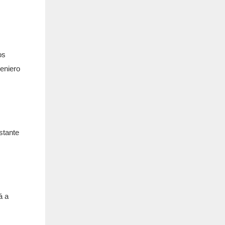
os
geniero
stante
á a