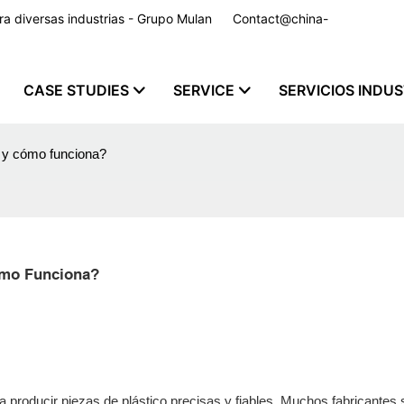
para diversas industrias - Grupo Mulan
Contact@china-
CASE STUDIES
SERVICE
SERVICIOS INDU
o y cómo funciona?
ómo Funciona?
a producir piezas de plástico precisas y fiables. Muchos fabricantes 