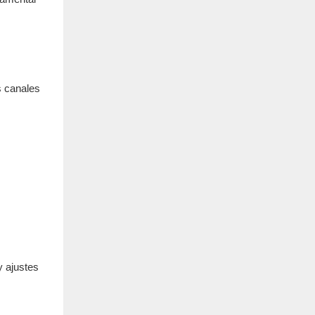
s canales
s
y ajustes