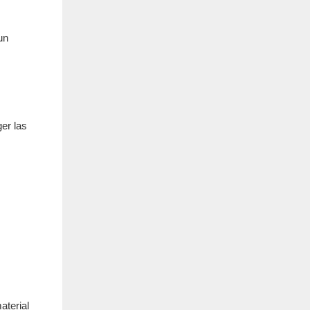
un
er las
aterial