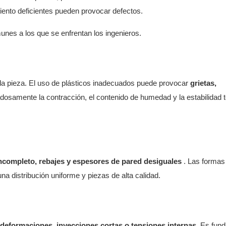
miento deficientes pueden provocar defectos.
nes a los que se enfrentan los ingenieros.
 la pieza. El uso de plásticos inadecuados puede provocar
grietas,
dosamente la contracción, el contenido de humedad y la estabilidad 
incompleto, rebajes y espesores de pared desiguales
. Las formas
una distribución uniforme y piezas de alta calidad.
deformaciones, inyecciones cortas o tensiones internas.
Es fund