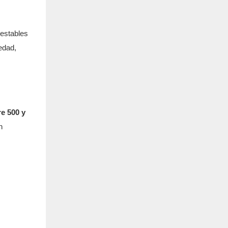
oestables
edad,
re 500 y
n