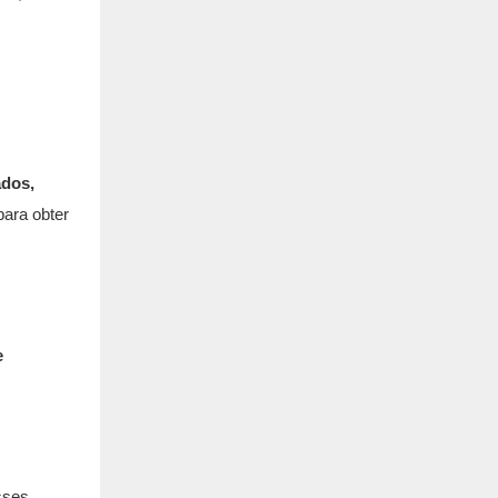
ados,
para obter
e
sses