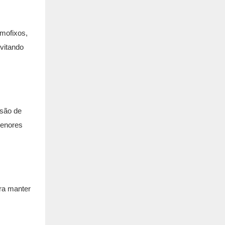
mofixos,
evitando
ssão de
menores
ara manter