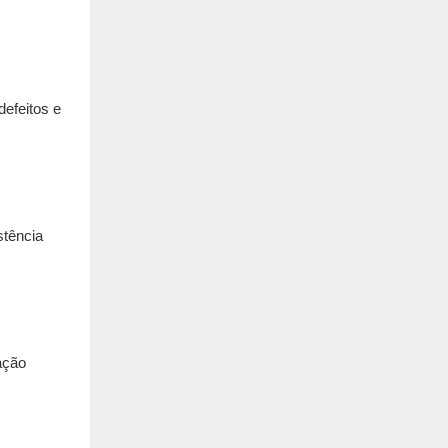
defeitos e
stência
ação