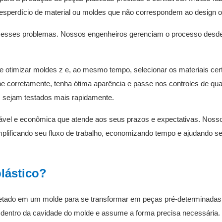
sperdício de material ou moldes que não correspondem ao design or
ar esses problemas. Nossos engenheiros gerenciam o processo desd
e otimizar
moldes
z
e, ao mesmo tempo, selecionar os materiais cer
e corretamente, tenha ótima aparência e passe nos controles de qua
s sejam testados mais rapidamente.
iável e econômica que atende aos seus prazos e expectativas. Noss
mplificando seu fluxo de trabalho, economizando tempo e ajudando s
lástico?
injetado em um molde para se transformar em peças pré-determinadas
ra dentro da cavidade do molde e assume a forma precisa necessária