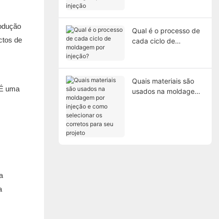
moldagem por injeção
rodução
Qual é o processo de
ctos de
cada ciclo de
moldagem por
injeção?
Quais materiais são
 É uma
usados ​​na moldagem
por injeção e como
selecionar os corretos
para seu projeto
a
a