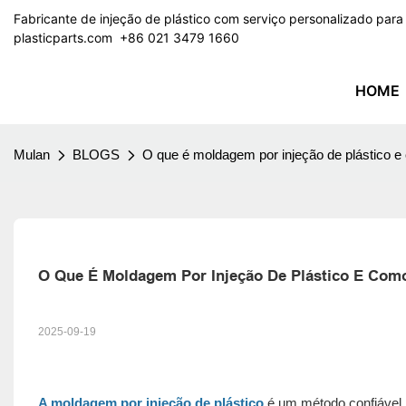
Fabricante de injeção de plástico com serviço personalizado par
plasticparts.com
​​​​​​​ +86 021 3479 1660
HOME
Mulan
BLOGS
O que é moldagem por injeção de plástico e
O Que É Moldagem Por Injeção De Plástico E Com
2025-09-19
A moldagem por injeção de plástico
é um método confiável p