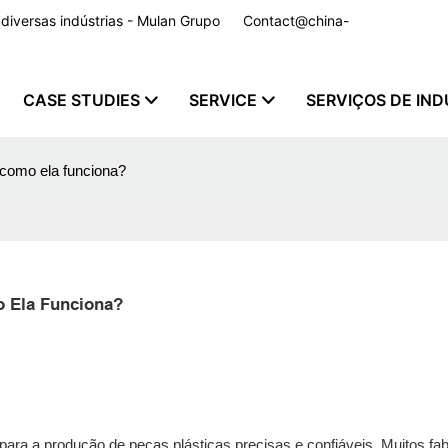
a diversas indústrias - Mulan Grupo
Contact@china-
CASE STUDIES
SERVICE
SERVIÇOS DE IND
 como ela funciona?
o Ela Funciona?
ara a produção de peças plásticas precisas e confiáveis. Muitos fab