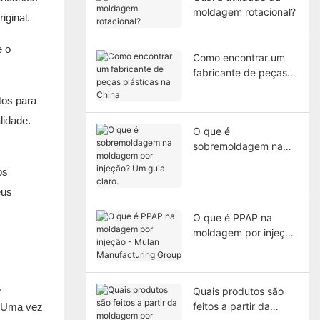
moldagem rotacional?
iginal.
e o
Como encontrar um
fabricante de peças
plásticas na China
tos para
lidade.
O que é
sobremoldagem na
moldagem por
os
injeção? Um guia
claro.
eus
O que é PPAP na
moldagem por injeção
- Mulan Manufacturing
Group
.
Quais produtos são
feitos a partir da
. Uma vez