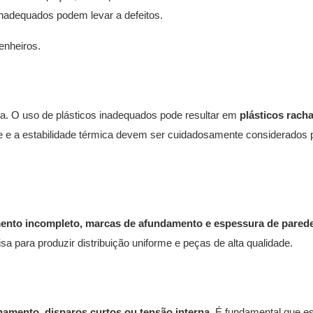
inadequados podem levar a defeitos.
enheiros.
a. O uso de plásticos inadequados pode resultar em
plásticos rach
e e a estabilidade térmica devem ser cuidadosamente considerados 
ento incompleto, marcas de afundamento e espessura de pared
sa para produzir distribuição uniforme e peças de alta qualidade.
amento, disparos curtos ou tensão interna.
É fundamental que e