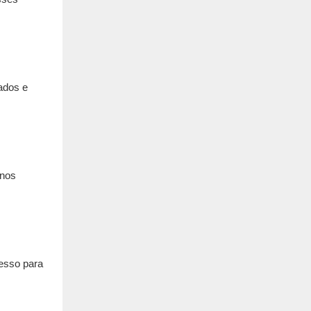
zados e
inos
cesso para