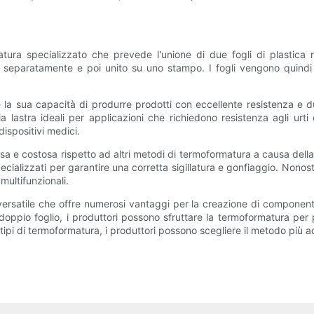
ura specializzato che prevede l'unione di due fogli di plastica r
 separatamente e poi unito su uno stampo. I fogli vengono quindi s
è la sua capacità di produrre prodotti con eccellente resistenza e
a lastra ideali per applicazioni che richiedono resistenza agli urti
ispositivi medici.
a e costosa rispetto ad altri metodi di termoformatura a causa della 
 specializzati per garantire una corretta sigillatura e gonfiaggio. Nono
multifunzionali.
rsatile che offre numerosi vantaggi per la creazione di componenti e
oppio foglio, i produttori possono sfruttare la termoformatura per
tipi di termoformatura, i produttori possono scegliere il metodo più a