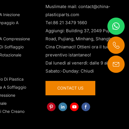
Muslimate mail:
contact@china-
plasticparts.com
A Iniezione
Tel:86 21 3479 1660
tampaggio A
Aggiungi: Building 37, 2049 Pujin
Road, Pujiang, Minhang, Shanghai,
 A Compressione
Cina Chiamaci! Ottieni ora il tuo
Di Soffiaggio
preventivo istantaneo!
 Rotazionale
Dal lunedì al venerdì: dalle 9 alle 18
Sabato:-Dunday: Chiudi
contact@china-plasticparts.com
o Di Plastica
a A Soffiaggio
CONTACT US
ressione
nale
ti Che Creano