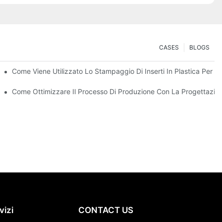
CASES
BLOGS
 La Creazione Di Parti Robuste E Multi-Materiale
Come Viene Utilizzato Lo Stampaggio Di Inserti In Plastica Per C
 Per I Beni Di Consumo Durevoli
Come Ottimizzare Il Processo Di Produzione Con La Progettazio
vizi
CONTACT US