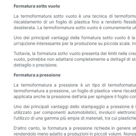
Formatura sotto vuoto
La termoformatura sotto vuoto è una tecnica di termoformatu
riscaldamento di un foglio di plastica fino a renderlo flessi
desiderata. La termoformatura sotto vuoto è comunemente util
Uno dei principali vantaggi della formatura sotto vuoto è la
un'opzione interessante per la produzione su piccola scala. In
Tuttavia, la formatura sotto vuoto presenta dei limiti nella c
vuoto, potrebbe non adattarsi completamente a dettagli di stam
dettaglio o precisione.
Formatura a pressione
La termoformatura a pressione è un tipo di termoformatur
termoformatura a pressione, un foglio di plastica viene risca
applicata anche la pressione dell'aria per spingere il foglio co
Uno dei principali vantaggi dello stampaggio a pressione è
utilizzato per componenti automobilistici, involucri elettron
l'utilizzo di una gamma più ampia di materiali, tra cui plastich
D'altro canto, la formatura a pressione richiede in genere 
rendendolo meno adatto a produzioni in piccoli volumi. Nonos