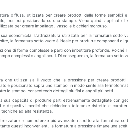
ra diffusa, utilizzata per creare prodotti dalle forme semplici e 
bile, per poi posizionarlo su uno stampo. Viene quindi applicato il
izzata per creare imballaggi, vassoi e bicchieri monouso.
 sua economicità. L'attrezzatura utilizzata per la formatura sotto
oltre, la formatura sotto vuoto è ideale per produrre componenti di g
reazione di forme complesse e parti con imbutiture profonde. Poiché il 
po complessi o angoli acuti. Di conseguenza, la formatura sotto vuot
a che utilizza sia il vuoto che la pressione per creare prodotti
ldato e posizionato sopra uno stampo, in modo simile alla termoformat
ntro lo stampo, consentendo dettagli più fini e angoli più netti.
 la sua capacità di produrre parti estremamente dettagliate con 
ici e dispositivi medici che richiedono tolleranze ristrette e caratt
e tecniche ad alta resistenza.
attrezzature e competenze più avanzate rispetto alla formatura so
tante questi inconvenienti, la formatura a pressione rimane una scel