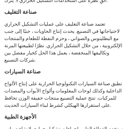
يترك’S ألقِ نظرة على استخدامات التشكيل الحراري.
صناعة التغليف
تعتمد صناعة التغليف على عمليات التشكيل الحراري
لاحتياجاتها في التصنيع. يحدث إنتاج الحاويات ، جنبًا إلى جنب
مع البطلينوس والصواني ، وحزم النفطة للطعام والمنتجات
الإلكترونية ، من خلال التشكيل الحراري. نظرًا لطبيعتها المرنة
وتكاليفها المنخفضة ، يعمل هذا الحل كخيار مفضل بين
شركات التصنيع.
صناعة السيارات
تطبق صناعة السيارات التكنولوجيا الحرارية على إنتاج الألواح
الداخلية وكذلك لوحات المعلومات وألواح الأبواب والمصدات
للمركبات. تنتج عملية التصنيع منتجات خفيفة الوزن تحافظ
على استقرارها الهيكلي كشرط لبناء السيارات الحديث.
الأجهزة الطبية
يستخدم القطاع الطبي إجراءات تشكيل حراري لإنشاء صواني