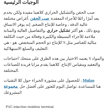
الوجبات الرئيسية
صب الحقن والتشكيل الحراري كلاهما مفيدة ولكن يخدم
يعد أمرًا رائعًا للأجزاء المعقدة
صب الحقن
أغراض مختلفة.
عالية الدقة ، وخاصة للإنتاج الضخم. إنه يوفر الاتساق
ومع ذلك ، هو أكثر
تشكيل حراري
والتفاصيل العالية والمتانة.
ملاءمة للأجزاء البسيطة والكبيرة وفعالة من حيث التكلفة
للإنتاج ذو الحجم المنخفض. هو - هي’S مثالية للعناصر مثل
التغليف والسلع الاستهلاكية.
يعتمد الاختيار بين هذه الطرق على منتجك’احتياجات S والمواد
والتعقيد ومقياس الإنتاج. كلاهما يقدم مزايا فريدة للصناعات
المختلفة.
Mulan
للحصول على مشورة الخبراء حول كلا التقنيات ،
هنا للمساعدة. تواصل اليوم للعثور على أفضل حل
مجموعة
لمشروعك!
PVC injection molding terminal