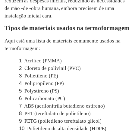
reduzem as despesas iniciais, reduzindo as necessidades
de mão -de -obra humana, embora precisem de uma
instalação inicial cara.
Tipos de materiais usados ​​na termoformagem
Aqui está uma lista de materiais comumente usados ​​na
termoformagem:
1
Acrílico (PMMA)
2
Cloreto de polivinil (PVC)
3
Polietileno (PE)
4
Polipropileno (PP)
5
Polystireno (PS)
6
Policarbonato (PC)
7
ABS (acrilonitrila butadieno estireno)
8
PET (tereftalato de polietileno)
9
PETG (polietileno tereftalato glicol)
10
Polietileno de alta densidade (HDPE)