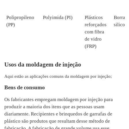
Polipropileno
Polyimida (PI)
Plásticos
Borrac
(PP)
reforçados
silicon
com fibra
de vidro
(FRP)
Usos da moldagem de injeção
Aqui estão as aplicações comuns da moldagem por injeção;
Bens de consumo
Os fabricantes empregam moldagem por injeção para
produzir a maioria dos itens que as pessoas usam
diariamente. Recipientes e brinquedos de garrafas de
plástico são produtos que resultam desse método de
fabricação. A fabricação de grande volume usa esse