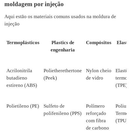
moldagem por injeção
Aqui estão os materiais comuns usados ​​na moldura de
injeção
Termoplásticos
Plastics de
Compósitos
Elast
engenharia
Acrilonitrila
Polietherethertone
Nylon cheio
Elastô
butadieno
(Peek)
de vidro
termopl
estireno (ABS)
(TPE)
Polietileno (PE)
Sulfeto de
Polímero
Poliure
polifenileno (PPS)
reforçado
Termop
com fibra
(TPU)
de carbono