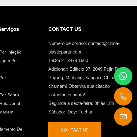
Serviços
CONTACT US
Número de correio:
contact@china-
plasticparts.com
Por Injeção
Tel:86 21 3479 1660
dagem Por
Adicionar: Edifício 37, 2049 Pujin Road,
Pujiang, Minhang, Xangai e China nos
Por
chamam! Obtenha sua citação
instantânea agora!
Por Sopro
Segunda a sexta-feira: 9h às 18h
Rotacional
Sábado: -Day: Fechar
oldagem
contact@china-plasticparts.com
olamento De
CONTACT US