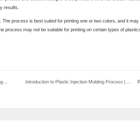
y results.
. The process is best suited for printing one or two colors, and it may
the process may not be suitable for printing on certain types of plastic
About MULAN What Are the Benefits of Spray Painting on the Surface of Injection Molded products User Manual | MULAN
Introduction to Plastic Injection Molding Process | MULAN
P