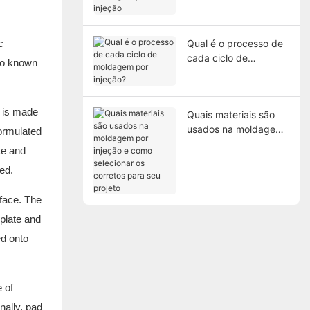
moldagem por injeção
Qual é o processo de
c
cada ciclo de
lso known
moldagem por
injeção?
e is made
Quais materiais são
usados ​​na moldagem
formulated
por injeção e como
te and
selecionar os corretos
ed.
para seu projeto
rface. The
 plate and
ed onto
 of
nally, pad