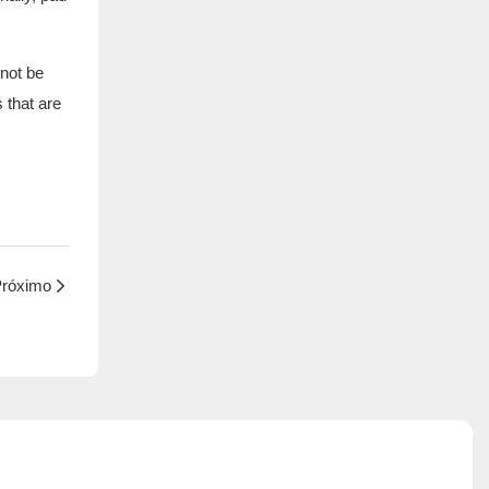
 not be
s that are
róximo